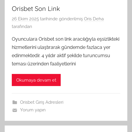
Orisbet Son Link
26 Ekim 2025
tarihinde gönderilmiş
Oris Deha
tarafından
Oyunculara Orisbet son link aracılığıyla eşsizlikteki
hizmetlerini ulaştırarak gündemde fazlaca yer
edinmektedir. 4 yıldır aktif şekilde turuncumsu
teması üzerinden faaliyetlerini
Okumaya devam et
Orisbet Giriş Adresleri
Yorum yapın