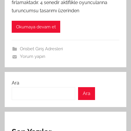
fırlamaktadır. 4 senedir aktiflikle oyuncularına
turuncumsu tasarımı üzerinden
Okumaya devam et
Orisbet Giriş Adresleri
Yorum yapın
Ara
Ara