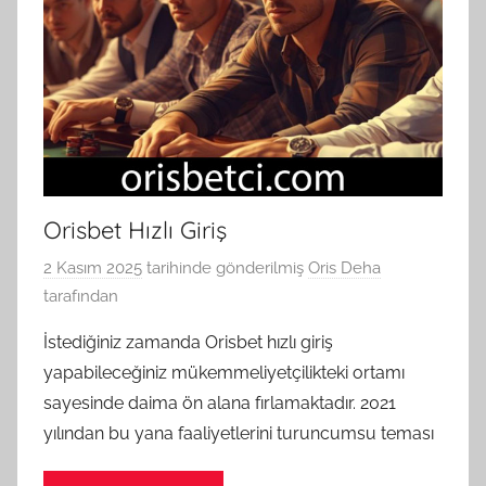
Orisbet Hızlı Giriş
2 Kasım 2025
tarihinde gönderilmiş
Oris Deha
tarafından
İstediğiniz zamanda Orisbet hızlı giriş
yapabileceğiniz mükemmeliyetçilikteki ortamı
sayesinde daima ön alana fırlamaktadır. 2021
yılından bu yana faaliyetlerini turuncumsu teması