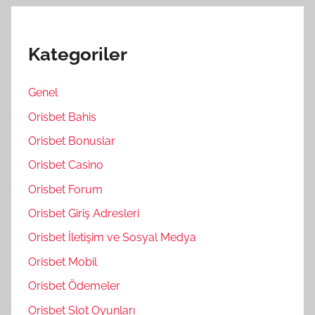
Kategoriler
Genel
Orisbet Bahis
Orisbet Bonuslar
Orisbet Casino
Orisbet Forum
Orisbet Giriş Adresleri
Orisbet İletişim ve Sosyal Medya
Orisbet Mobil
Orisbet Ödemeler
Orisbet Slot Oyunları