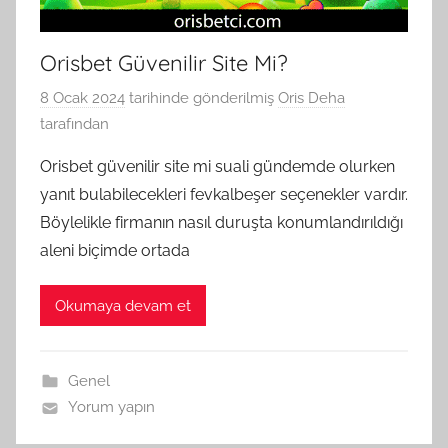
Orisbet Güvenilir Site Mi?
8 Ocak 2024
tarihinde gönderilmiş
Oris Deha
tarafından
Orisbet güvenilir site mi suali gündemde olurken
yanıt bulabilecekleri fevkalbeşer seçenekler vardır.
Böylelikle firmanın nasıl duruşta konumlandırıldığı
aleni biçimde ortada
Okumaya devam et
Genel
Yorum yapın