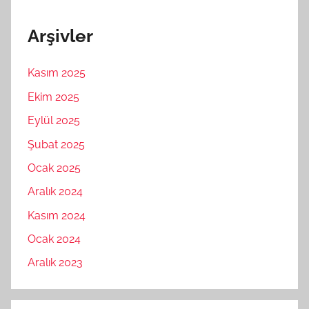
Arşivler
Kasım 2025
Ekim 2025
Eylül 2025
Şubat 2025
Ocak 2025
Aralık 2024
Kasım 2024
Ocak 2024
Aralık 2023