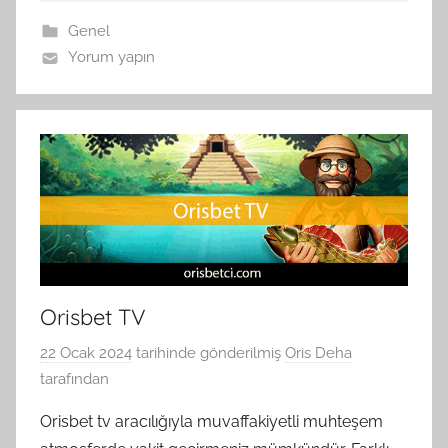
Genel
Yorum yapın
Orisbet TV
22 Ocak 2024
tarihinde gönderilmiş
Oris Deha
tarafından
Orisbet tv aracılığıyla muvaffakiyetli muhteşem