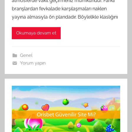
atmosferde vakit geçirmeniz mümkündür. Farklı
branşlardan fevkalade karşılaşmaları naklen
yayına almasıyla ön plandadır. Böylelikle klaslığını
Okumaya devam et
Genel
Yorum yapın