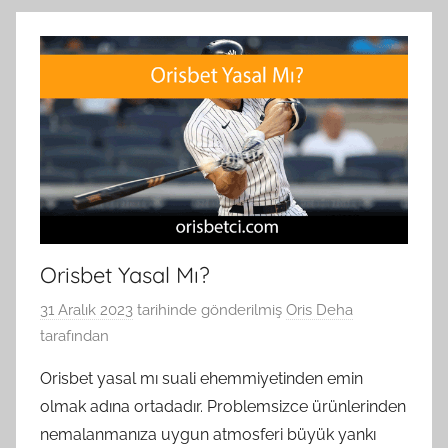
Orisbet Yasal Mı?
31 Aralık 2023
tarihinde gönderilmiş
Oris Deha
tarafından
Orisbet yasal mı suali ehemmiyetinden emin
olmak adına ortadadır. Problemsizce ürünlerinden
nemalanmanıza uygun atmosferi büyük yankı