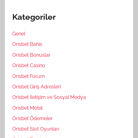
Kategoriler
Genel
Orisbet Bahis
Orisbet Bonuslar
Orisbet Casino
Orisbet Forum
Orisbet Giriş Adresleri
Orisbet İletişim ve Sosyal Medya
Orisbet Mobil
Orisbet Ödemeler
Orisbet Slot Oyunları