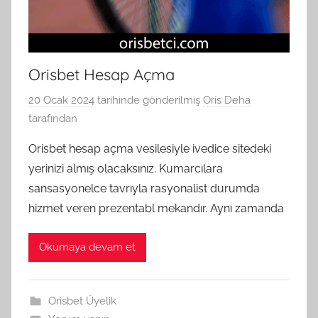
Orisbet Hesap Açma
20 Ocak 2024
tarihinde gönderilmiş
Oris Deha
tarafından
Orisbet hesap açma vesilesiyle ivedice sitedeki
yerinizi almış olacaksınız. Kumarcılara
sansasyonelce tavrıyla rasyonalist durumda
hizmet veren prezentabl mekandır. Aynı zamanda
Okumaya devam et
Orisbet Üyelik