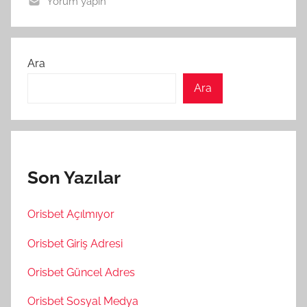
Yorum yapın
Ara
Ara
Son Yazılar
Orisbet Açılmıyor
Orisbet Giriş Adresi
Orisbet Güncel Adres
Orisbet Sosyal Medya