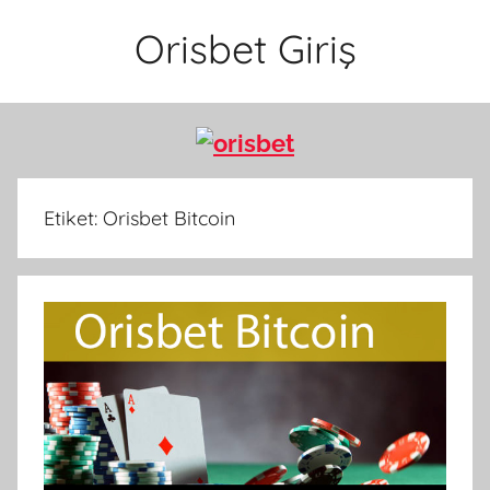
İçeriğe
Orisbet Giriş
atla
Etiket:
Orisbet Bitcoin