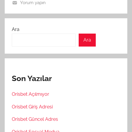
Yorum yapın
Ara
Ara
Son Yazılar
Orisbet Açılmıyor
Orisbet Giriş Adresi
Orisbet Güncel Adres
Orisbet Sosyal Medya