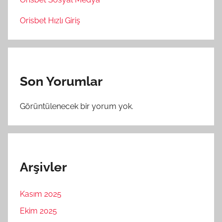
Orisbet Hızlı Giriş
Son Yorumlar
Görüntülenecek bir yorum yok.
Arşivler
Kasım 2025
Ekim 2025