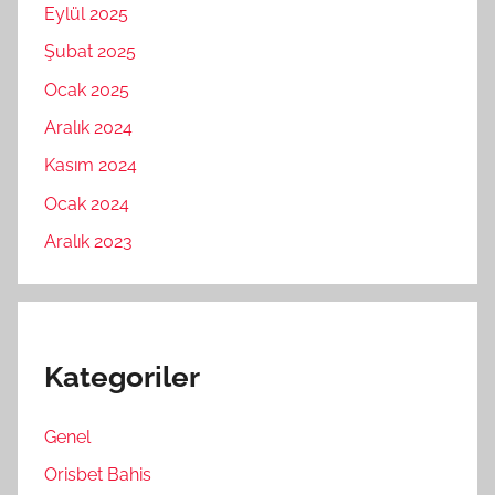
Eylül 2025
Şubat 2025
Ocak 2025
Aralık 2024
Kasım 2024
Ocak 2024
Aralık 2023
Kategoriler
Genel
Orisbet Bahis